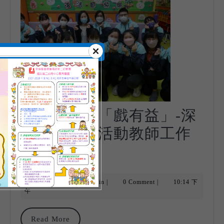
2022.04.04 「戲有益」-深
耕活動延伸活動教師工作
2022.04.04
坊
「戲
2022-
admin
有
2022-04-11
|
admin
|
0 Comment
|
10:14 下
04-
午
11
益」-
深
Read
Read More