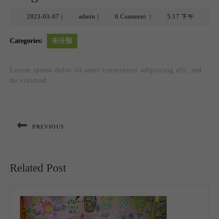
2023-
admin
2023-03-07
|
admin
|
0 Comment
|
5:17 下午
03-
07
Categories:
未分類
Lorem ipsum dolor sit amet consectetur adipiscing elit, sed
do eiusmod.
文
章
PREVIOUS
導
Previous
覽
post:
Related Post