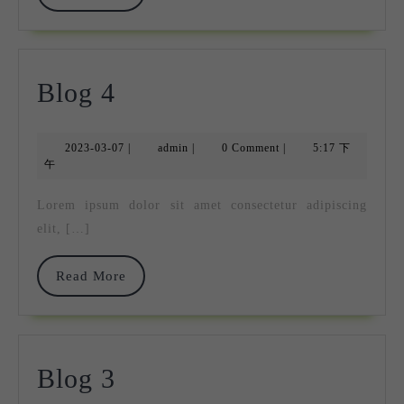
More
耕
活
Blog
Blog 4
動
4
延
2023-
admin
2023-03-07
|
admin
|
0 Comment
|
5:17 下
伸
03-
午
07
活
Lorem ipsum dolor sit amet consectetur adipiscing
動
elit, […]
教
Read
Read More
師
More
工
作
Blog
Blog 3
坊