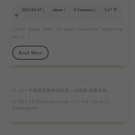
3
2023-
admin
2023-03-07
|
admin
|
0 Comment
|
5:17 下
03-
午
07
Lorem ipsum dolor sit amet consectetur adipiscing
elit, […]
Read
Read More
More
© 2021 中華基督教會福幼第二幼稚園 版權所有。
© 2021 All Rights Reserved, CCC Fuk Yau No.2
Kindergarten