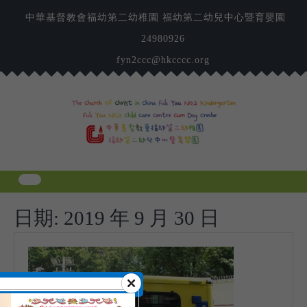
Skip
中華基督教會福幼第二幼稚園 福幼第二幼兒中心暨育嬰園
to
content
24980926
fyn2ccc@hkcccc.org
日期:
2019 年 9 月 30 日