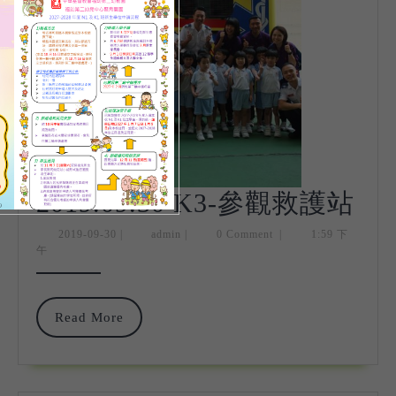
201
2019.09.30 K3-參觀救護站
K3
2019-
admin
2019-09-30
|
admin
|
0 Comment
|
1:59 下
09-
午
參
30
觀
Read
Read More
救
More
護
站