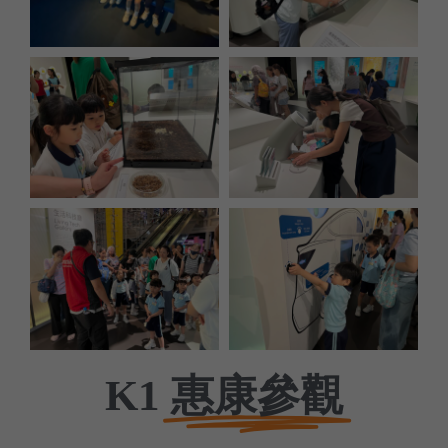
惠康參觀
K1