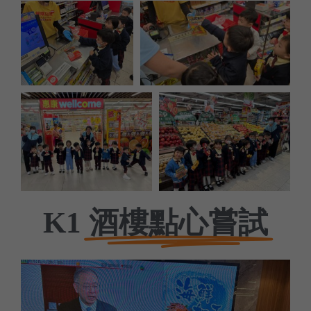
酒樓點心嘗試
K1